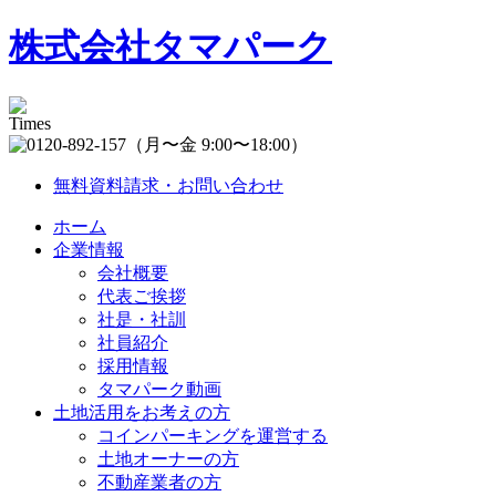
株式会社タマパーク
（月〜金 9:00〜18:00）
無料資料請求・お問い合わせ
ホーム
企業情報
会社概要
代表ご挨拶
社是・社訓
社員紹介
採用情報
タマパーク動画
土地活用をお考えの方
コインパーキングを運営する
土地オーナーの方
不動産業者の方