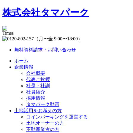
株式会社タマパーク
（月〜金 9:00〜18:00）
無料資料請求・お問い合わせ
ホーム
企業情報
会社概要
代表ご挨拶
社是・社訓
社員紹介
採用情報
タマパーク動画
土地活用をお考えの方
コインパーキングを運営する
土地オーナーの方
不動産業者の方