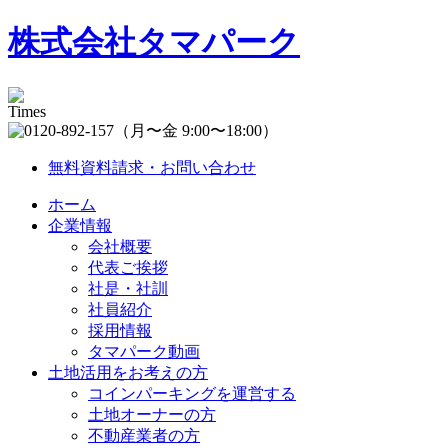
株式会社タマパーク
（月〜金 9:00〜18:00）
無料資料請求・お問い合わせ
ホーム
企業情報
会社概要
代表ご挨拶
社是・社訓
社員紹介
採用情報
タマパーク動画
土地活用をお考えの方
コインパーキングを運営する
土地オーナーの方
不動産業者の方