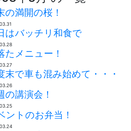
末の満開の桜！
03.31
日はバッチリ和食で
03.28
落たメニュー！
03.27
度末で車も混み始めて・・・
03.26
週の講演会！
03.25
ベントのお弁当！
03.24