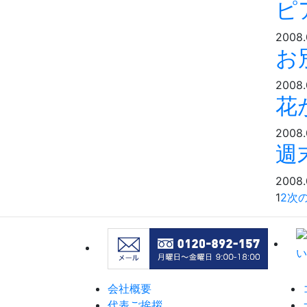
ピ
2008.
お
2008.
花
2008.
週
2008.
1
2
次
会社概要
代表ご挨拶