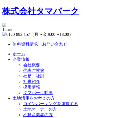
株式会社タマパーク
（月〜金 9:00〜18:00）
無料資料請求・お問い合わせ
ホーム
企業情報
会社概要
代表ご挨拶
社是・社訓
社員紹介
採用情報
タマパーク動画
土地活用をお考えの方
コインパーキングを運営する
土地オーナーの方
不動産業者の方