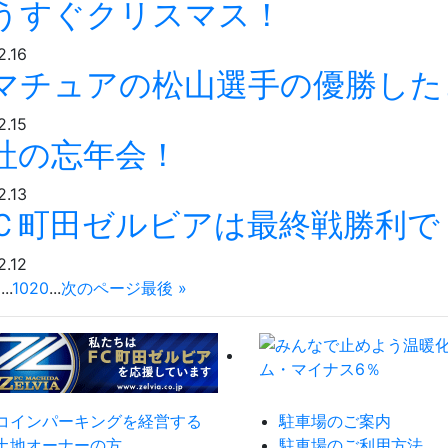
うすぐクリスマス！
2.16
マチュアの松山選手の優勝した
2.15
社の忘年会！
2.13
Ｃ町田ゼルビアは最終戦勝利で
2.12
5
...
10
20
...
次のページ
最後 »
コインパーキングを経営する
駐車場のご案内
土地オーナーの方
駐車場のご利用方法