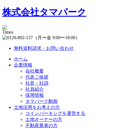
株式会社タマパーク
（月〜金 9:00〜18:00）
無料資料請求・お問い合わせ
ホーム
企業情報
会社概要
代表ご挨拶
社是・社訓
社員紹介
採用情報
タマパーク動画
土地活用をお考えの方
コインパーキングを運営する
土地オーナーの方
不動産業者の方