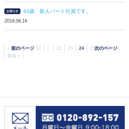
63歳 新人パート社員です。
お知らせ
2016.06.16
« 先頭
前のページ
...
10
...
22
23
24
25
次のページ
26
...
最後 »