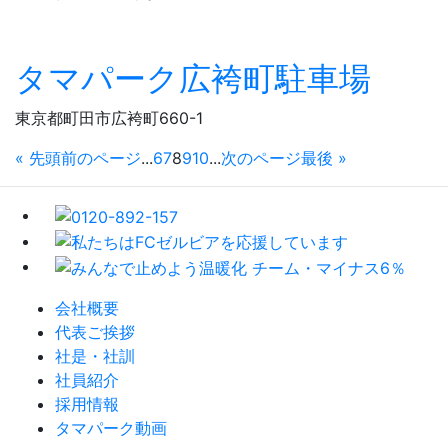
タマパーク広袴町駐車場
東京都町田市広袴町660-1
« 先頭
前のページ
...
6
7
8
9
10
...
次のページ
最後 »
会社概要
代表ご挨拶
社是・社訓
社員紹介
採用情報
タマパーク動画