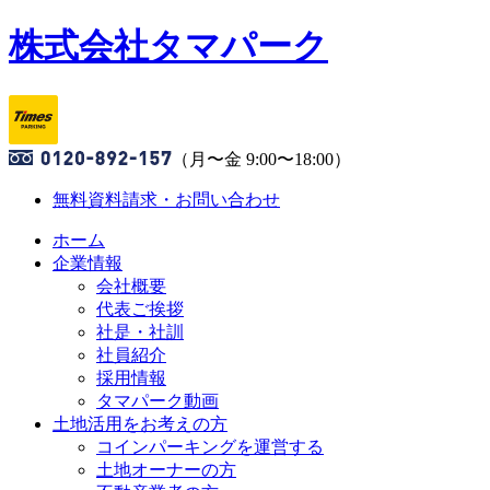
株式会社タマパーク
（月〜金 9:00〜18:00）
無料資料請求・お問い合わせ
ホーム
企業情報
会社概要
代表ご挨拶
社是・社訓
社員紹介
採用情報
タマパーク動画
土地活用をお考えの方
コインパーキングを運営する
土地オーナーの方