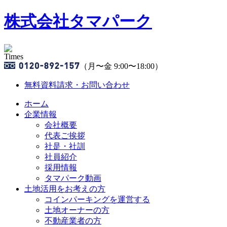
株式会社タマパーク
（月〜金 9:00〜18:00）
無料資料請求・お問い合わせ
ホーム
企業情報
会社概要
代表ご挨拶
社是・社訓
社員紹介
採用情報
タマパーク動画
土地活用をお考えの方
コインパーキングを運営する
土地オーナーの方
不動産業者の方