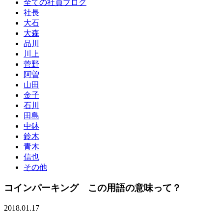
全ての社員ブログ
社長
大石
大森
品川
川上
菅野
阿曽
山田
金子
石川
田島
中鉢
鈴木
青木
信也
その他
コインパーキング この用語の意味って？
2018.01.17