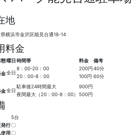
在地
県横浜市金沢区能見台通18-14
用料金
形態
曜日
時間帯
料金
備考
8：00-20：00
200円
40分
全日
料金
20：00-8：00
100円
60分
駐車後24時間最大
900円
全日
料金
夜間最大（20：00-8：00）
500円
備
5台
証発行
〇
札使用
〇