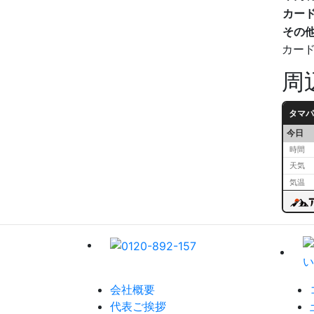
カー
その
カー
周
タマパ
今日
時間
天気
気温
会社概要
代表ご挨拶