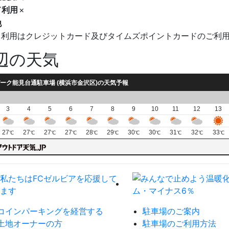
ド利用
×
他
ド利用はクレジットカード及びタイムズポイントカードのご利
辺の天気
ーク能見台通駐車場 (横浜市金沢区)の天気予報
3
4
5
6
7
8
9
10
11
12
13
27
27
27
27
28
29
30
30
31
32
33
℃
℃
℃
℃
℃
℃
℃
℃
℃
℃
℃
コインパーキングを経営する
駐車場のご案内
土地オーナーの方
駐車場のご利用方法