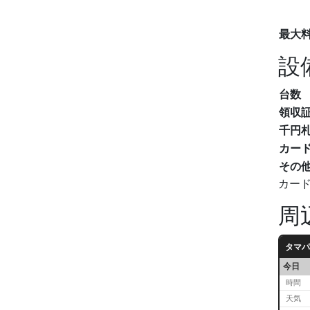
最大
設
台数
領収
千円
カー
その
カー
周
タマパ
今日
時間
天気