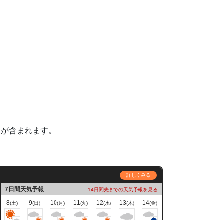
用が含まれます。
詳しくみる
7日間天気予報
14日間先までの天気予報を見る
8
9
10
11
12
13
14
(土)
(日)
(月)
(火)
(水)
(木)
(金)