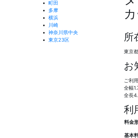
町田
カ
多摩
横浜
川崎
神奈川県中央
所
東京23区
東京都
お
ご利
全幅1
全長4
利
料金
基本