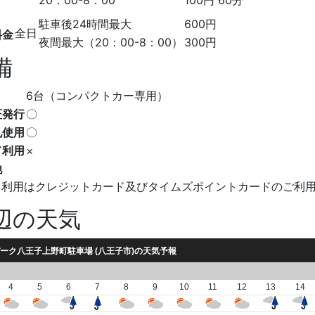
20：00-8：00
100円
60分
駐車後24時間最大
600円
全日
料金
夜間最大（20：00-8：00）
300円
備
6台（コンパクトカー専用）
証発行
〇
札使用
〇
ド利用
×
他
ド利用はクレジットカード及びタイムズポイントカードのご利
辺の天気
ーク八王子上野町駐車場 (八王子市)の天気予報
4
5
6
7
8
9
10
11
12
13
14