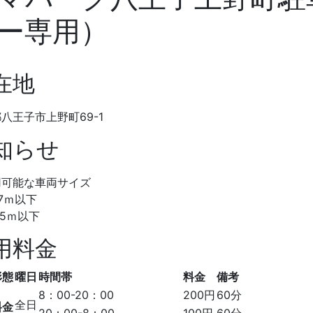
ー専用）
在地
八王子市上野町69-1
知らせ
用可能な車両サイズ
.7ｍ以下
.5ｍ以下
用料金
形態
曜日
時間帯
料金
備考
8：00-20：00
200円
60分
全日
料金