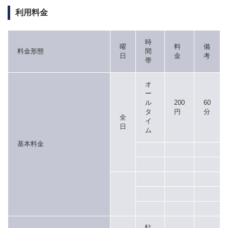
利用料金
時
曜
料
備
料金形態
間
日
金
考
帯
オ
ー
ル
200
60
タ
円
分
全
イ
日
ム
基本料金
駐