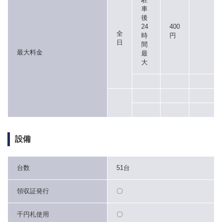
車
後
24
400
全
時
円
日
間
最大料金
最
大
設備
台数
51台
領収証発行
〇
千円札使用
〇