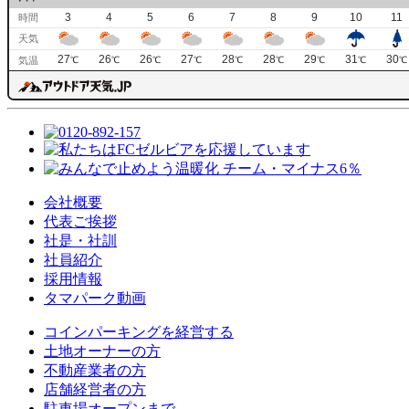
3
4
5
6
7
8
9
10
11
時間
天気
27
26
26
27
28
28
29
31
30
気温
℃
℃
℃
℃
℃
℃
℃
℃
℃
会社概要
代表ご挨拶
社是・社訓
社員紹介
採用情報
タマパーク動画
コインパーキングを経営する
土地オーナーの方
不動産業者の方
店舗経営者の方
駐車場オープンまで