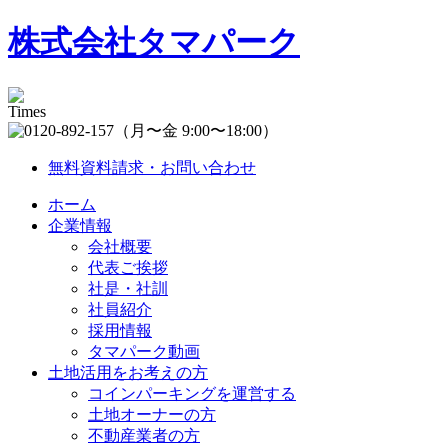
株式会社タマパーク
（月〜金 9:00〜18:00）
無料資料請求・お問い合わせ
ホーム
企業情報
会社概要
代表ご挨拶
社是・社訓
社員紹介
採用情報
タマパーク動画
土地活用をお考えの方
コインパーキングを運営する
土地オーナーの方
不動産業者の方