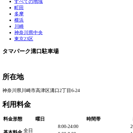
すべての地域
町田
多摩
横浜
川崎
神奈川県中央
東京23区
タマパーク溝口駐車場
所在地
神奈川県川崎市高津区溝口2丁目6-24
利用料金
料金形態
曜日
時間帯
8:00-24:00
全日
基本料金