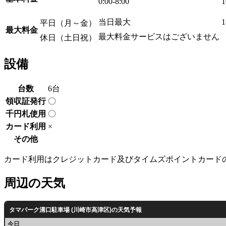
0:00-8:00
当日最大
平日（月～金）
最大料金
最大料金サービスはございません
休日（土日祝）
設備
台数
6台
領収証発行
〇
千円札使用
〇
カード利用
×
その他
カード利用はクレジットカード及びタイムズポイントカード
周辺の天気
タマパーク溝口駐車場 (川崎市高津区)の天気予報
今日