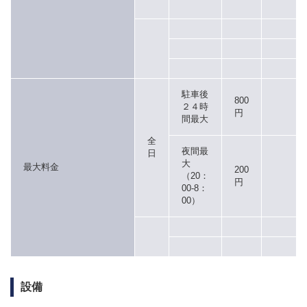
駐車後
800
２４時
円
間最大
全
夜間最
日
大
最大料金
200
（20：
円
00-8：
00）
設備