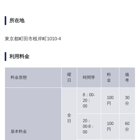
所在地
東京都町田市根岸町1010-4
利用料金
曜
料
備
料金形態
時間帯
日
金
考
8：00-
100
30
20：
円
分
00
全
日
20：
100
60
00-8：
円
分
基本料金
00