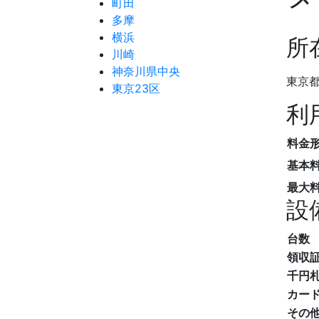
町田
多摩
横浜
所
川崎
神奈川県中央
東京都
東京23区
利
料金
基本
最大
設
台数
領収
千円
カー
その