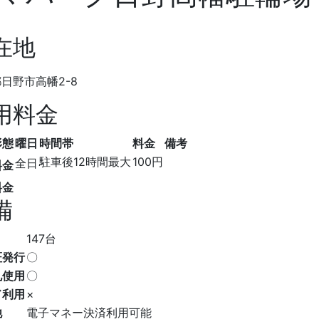
在地
日野市高幡2-8
用料金
形態
曜日
時間帯
料金
備考
駐車後12時間最大
100円
全日
料金
料金
備
147台
証発行
〇
札使用
〇
ド利用
×
他
電子マネー決済利用可能