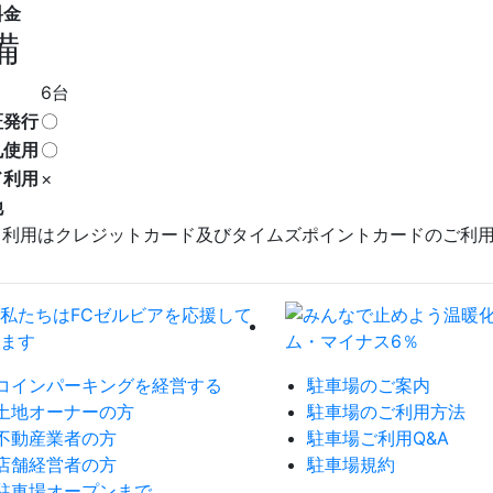
料金
備
6台
証発行
〇
札使用
〇
ド利用
×
他
ド利用はクレジットカード及びタイムズポイントカードのご利
コインパーキングを経営する
駐車場のご案内
土地オーナーの方
駐車場のご利用方法
不動産業者の方
駐車場ご利用Q&A
店舗経営者の方
駐車場規約
駐車場オープンまで