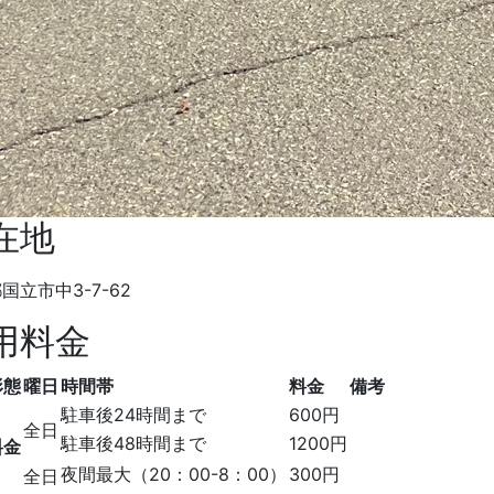
在地
国立市中3-7-62
用料金
形態
曜日
時間帯
料金
備考
駐車後24時間まで
600円
全日
駐車後48時間まで
1200円
料金
夜間最大（20：00-8：00）
300円
全日