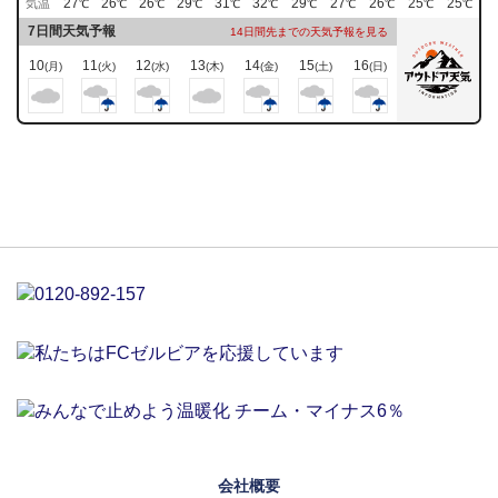
27
26
26
29
31
32
29
27
26
25
25
気温
℃
℃
℃
℃
℃
℃
℃
℃
℃
℃
℃
7日間天気予報
14日間先までの天気予報を見る
10
11
12
13
14
15
16
(月)
(火)
(水)
(木)
(金)
(土)
(日)
会社概要