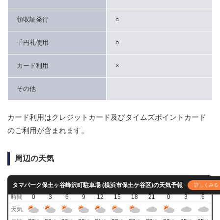
領収証発行
○
千円札使用
○
カード利用
×
その他
カード利用はクレジットカード及びタイムズポイントカード
のご利用が含まれます。
周辺の天気
明日
明後日
タマパーク保土ヶ谷峰沢町駐車場 (横浜市保土ケ谷区)の天気予報
詳しくみる
時間
0
3
6
9
12
15
18
21
0
3
6
天気