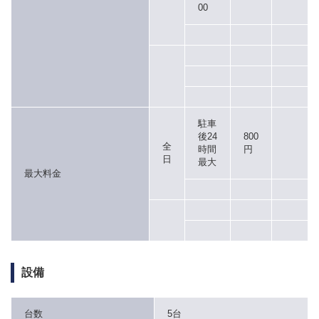
00
駐車
後24
800
全
時間
円
日
最大
最大料金
設備
台数
5台