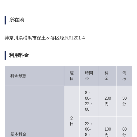
所在地
神奈川県横浜市保土ヶ谷区峰沢町201-4
利用料金
曜
時間
料
備
料金形態
日
帯
金
考
8：
00-
200
30
22：
円
分
00
全
日
22：
00-
100
60
基本料金
8：
円
分