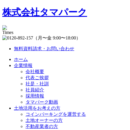
株式会社タマパーク
（月〜金 9:00〜18:00）
無料資料請求・お問い合わせ
ホーム
企業情報
会社概要
代表ご挨拶
社是・社訓
社員紹介
採用情報
タマパーク動画
土地活用をお考えの方
コインパーキングを運営する
土地オーナーの方
不動産業者の方