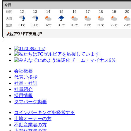
今日
12
13
14
15
16
17
18
19
20
時間
天気
31
31
32
31
31
31
30
29
29
気温
℃
℃
℃
℃
℃
℃
℃
℃
℃
会社概要
代表ご挨拶
社是・社訓
社員紹介
採用情報
タマパーク動画
コインパーキングを経営する
土地オーナーの方
不動産業者の方
店舗経営者の方