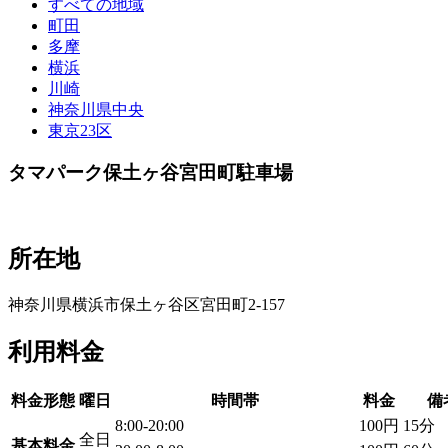
すべての地域
町田
多摩
横浜
川崎
神奈川県中央
東京23区
タマパーク保土ヶ谷宮田町駐車場
所在地
神奈川県横浜市保土ヶ谷区宮田町2-157
利用料金
料金形態
曜日
時間帯
料金
備
8:00-20:00
100円
15分
全日
基本料金