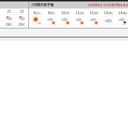
7日間天気予報
14日間先までの天気予報を見
21
22
8
9
10
11
12
13
14
(土)
(日)
(月)
(火)
(水)
(木)
(金)
28
28
℃
℃