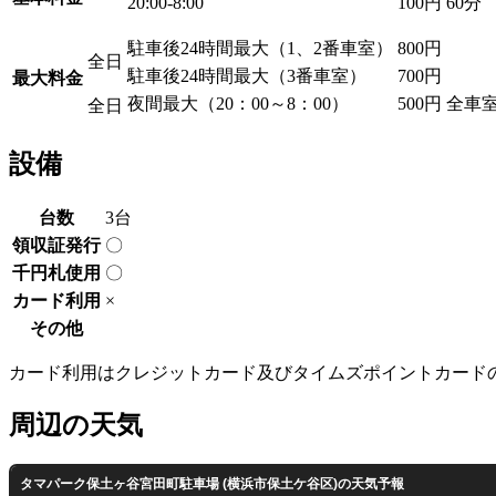
20:00-8:00
100円
60分
駐車後24時間最大（1、2番車室）
800円
全日
駐車後24時間最大（3番車室）
700円
最大料金
夜間最大（20：00～8：00）
500円
全車
全日
設備
台数
3台
領収証発行
〇
千円札使用
〇
カード利用
×
その他
カード利用はクレジットカード及びタイムズポイントカード
周辺の天気
タマパーク保土ヶ谷宮田町駐車場 (横浜市保土ケ谷区)の天気予報