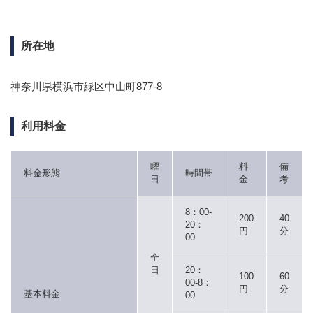
所在地
神奈川県横浜市緑区中山町877-8
利用料金
曜
料
備
料金形態
時間帯
日
金
考
8：00-
200
40
20：
円
分
00
全
日
20：
100
60
00-8：
円
分
基本料金
00