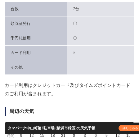
台数
7台
領収証発行
〇
千円札使用
〇
カード利用
×
その他
カード利用はクレジットカード及びタイムズポイントカード
のご利用が含まれます。
周辺の天気
今日
明日
タマパーク中山町第3駐車場 (横浜市緑区)の天気予報
詳しくみる
時間
9
12
15
18
21
0
3
6
9
12
15