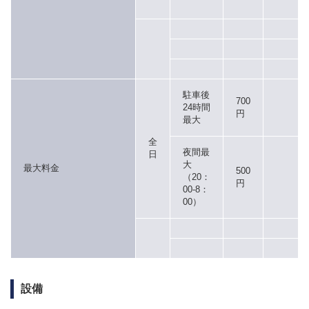
駐車後
700
24時間
円
最大
全
夜間最
日
大
最大料金
500
（20：
円
00-8：
00）
設備