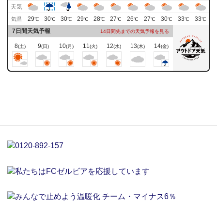
天気
29
30
30
29
28
27
26
27
30
33
33
気温
℃
℃
℃
℃
℃
℃
℃
℃
℃
℃
℃
7日間天気予報
14日間先までの天気予報を見る
8
9
10
11
12
13
14
(土)
(日)
(月)
(火)
(水)
(木)
(金)