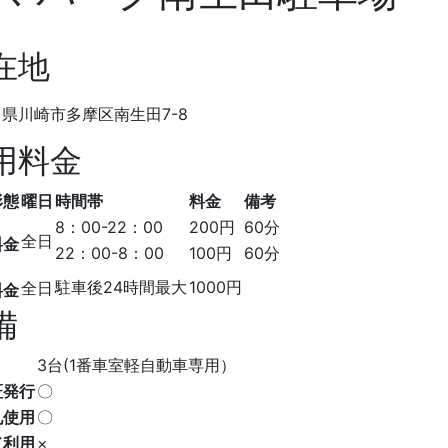
在地
県川崎市多摩区南生田7-8
用料金
形態
曜日
時間帯
料金
備考
8：00-22：00
200円
60分
全日
料金
22：00-8：00
100円
60分
駐車後24時間最大
1000円
全日
料金
備
3台(1番車室軽自動車専用）
証発行
〇
札使用
〇
ド利用
×