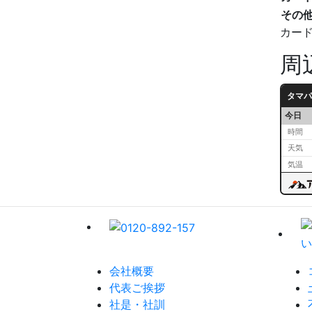
その
カー
周
タマパ
今日
時間
天気
気温
会社概要
代表ご挨拶
社是・社訓