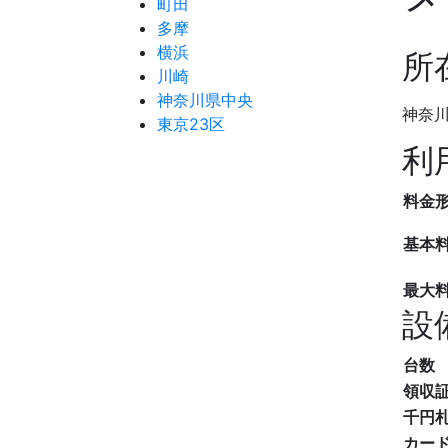
町田
多摩
横浜
所
川崎
神奈川県中央
神奈川
東京23区
利
料金
基本
最大
設
台数
領収
千円
カー