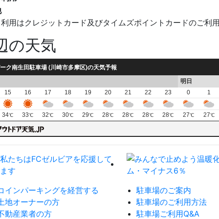
他
ド利用はクレジットカード及びタイムズポイントカードのご利
辺の天気
ーク南生田駐車場 (川崎市多摩区)の天気予報
明日
15
16
17
18
19
20
21
22
23
0
1
34
33
32
30
29
28
28
28
28
27
27
℃
℃
℃
℃
℃
℃
℃
℃
℃
℃
℃
コインパーキングを経営する
駐車場のご案内
土地オーナーの方
駐車場のご利用方法
不動産業者の方
駐車場ご利用Q&A