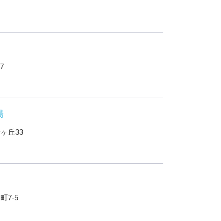
7
場
ヶ丘33
7-5