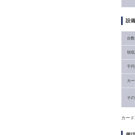
設
台数
領収
千円
カー
その
カード
周