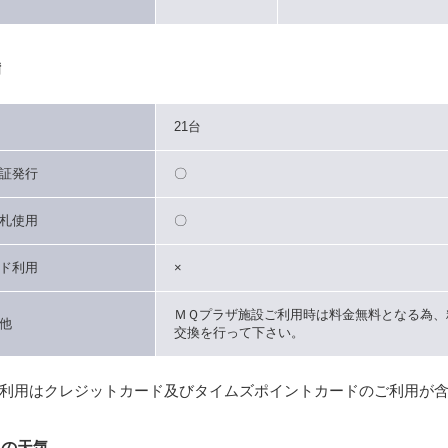
備
21台
証発行
〇
札使用
〇
ド利用
×
ＭＱプラザ施設ご利用時は料金無料となる為、
他
交換を行って下さい。
利用はクレジットカード及びタイムズポイントカードのご利用が
辺の天気