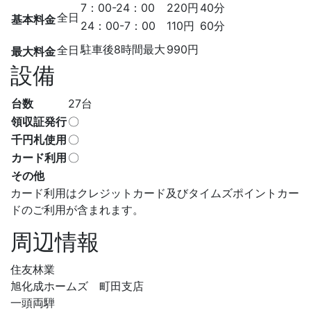
7：00-24：00
220円
40分
全日
基本料金
24：00-7：00
110円
60分
駐車後8時間最大
990円
全日
最大料金
設備
台数
27台
領収証発行
〇
千円札使用
〇
カード利用
〇
その他
カード利用はクレジットカード及びタイムズポイントカー
ドのご利用が含まれます。
周辺情報
住友林業
旭化成ホームズ 町田支店
一頭両騨