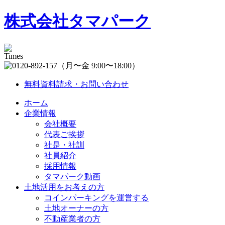
株式会社タマパーク
（月〜金 9:00〜18:00）
無料資料請求・お問い合わせ
ホーム
企業情報
会社概要
代表ご挨拶
社是・社訓
社員紹介
採用情報
タマパーク動画
土地活用をお考えの方
コインパーキングを運営する
土地オーナーの方
不動産業者の方