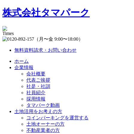
株式会社タマパーク
（月〜金 9:00〜18:00）
無料資料請求・お問い合わせ
ホーム
企業情報
会社概要
代表ご挨拶
社是・社訓
社員紹介
採用情報
タマパーク動画
土地活用をお考えの方
コインパーキングを運営する
土地オーナーの方
不動産業者の方