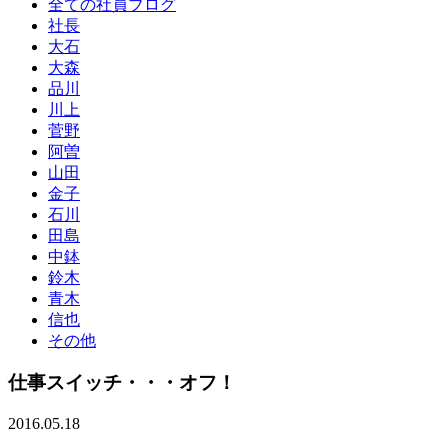
全ての社員ブログ
社長
大石
大森
品川
川上
菅野
阿曽
山田
金子
石川
田島
中鉢
鈴木
青木
信也
その他
仕事スイッチ・・・オフ！
2016.05.18