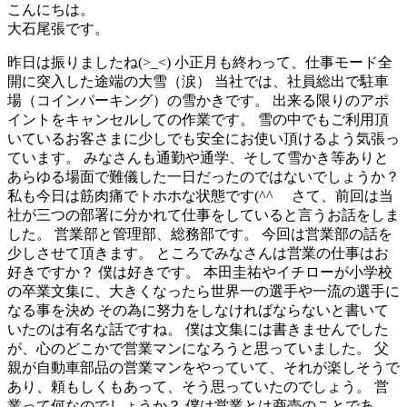
こんにちは。
大石尾張です。
昨日は振りましたね(>_<) 小正月も終わって、仕事モード全
開に突入した途端の大雪（涙） 当社では、社員総出で駐車
場（コインパーキング）の雪かきです。 出来る限りのアポ
イントをキャンセルしての作業です。 雪の中でもご利用頂
いているお客さまに少しでも安全にお使い頂けるよう気張っ
ています。 みなさんも通勤や通学、そして雪かき等ありと
あらゆる場面で難儀した一日だったのではないでしょうか？
私も今日は筋肉痛でトホホな状態です(^^ゞ さて、前回は当
社が三つの部署に分かれて仕事をしていると言うお話をしま
した。 営業部と管理部、総務部です。 今回は営業部の話を
少しさせて頂きます。 ところでみなさんは営業の仕事はお
好きですか？ 僕は好きです。 本田圭祐やイチローが小学校
の卒業文集に、大きくなったら世界一の選手や一流の選手に
なる事を決め その為に努力をしなければならないと書いて
いたのは有名な話ですね。 僕は文集には書きませんでした
が、心のどこかで営業マンになろうと思っていました。 父
親が自動車部品の営業マンをやっていて、それが楽しそうで
あり、頼もしくもあって、そう思っていたのでしょう。 営
業って何なのでしょうか？ 僕は営業とは商売のことであ