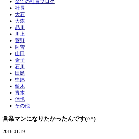
全ての社員ブログ
社長
大石
大森
品川
川上
菅野
阿曽
山田
金子
石川
田島
中鉢
鈴木
青木
信也
その他
営業マンになりたかったんです(^^)
2016.01.19