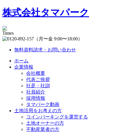
株式会社タマパーク
（月〜金 9:00〜18:00）
無料資料請求・お問い合わせ
ホーム
企業情報
会社概要
代表ご挨拶
社是・社訓
社員紹介
採用情報
タマパーク動画
土地活用をお考えの方
コインパーキングを運営する
土地オーナーの方
不動産業者の方