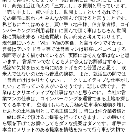
り、商売は近江商人の「三方よし」を原則と思っています。
「売り手よし、買い手よし、世間よし」というあれです。
その商売に関わったみんなが喜んで頂けると言うことです。
私どもに当てはめると、買い手（地主様、仲介業者様、コイ
ンパーキングの利用者様）に喜んで頂く事はもちろん 世間
様に貢献出来る（社会貢献）良い商売と考えております。
現代風にいうと「Win－Winの関係」と言うやつですかね。
営業は辛い？ ドラマ等では営業マンは顧客にペコペコする
場面等がよく描かれているが、実際にはそんな事はないと思
います。 営業マンでなくとも人に会えばお辞儀はするし、
感謝や気持を伝える時に頭を下げるのも普通だと思う。 欧
米人ではないのだから普通の挨拶。 また、就活生の間では
「営業だけはやりたくない」、「クリエイティブな仕事がし
たい」と言っている人がいるそうです。悲しい話です。 営
業ほどクリエイティブな仕事はないと思うのに。 当社の営
業マンの仕事は、コインパーキングを運営できる土地を探し
てくる事です。 空地はもちろん月極め駐車場や建物を壊し
たあとの土地活用として地主様に対し 時には仲介業者様と
一緒に喜んで頂けるご提案を行っていきます。 この時いく
ら頭を下げてお願いしてもダメな提案はダメです。 相手に
本当にメリットのある提案を情熱を持って行う事が大切で