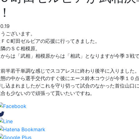
！
10.19
ようございます。
はＦＣ町田ゼルビアの応援に行ってきました。
は隣のＳＣ相模原。
らからは「武相」相模原からは「相武」となりますが今季３戦
。
は前半若干単調な感じでスコアレスに終わり後半に入りました
状態の中から選手交代のすぐ後にエース鈴木コウジが今季１０
押し込まれましたがこれを守り切って試合のなかった首位山口
試合も少ないので頑張って貰いたいですね。