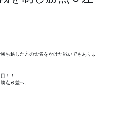
で勝ち越した方の命名をかけた戦いでもありま
。
点目！！
に勝点６差へ。