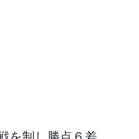
戦を制し勝点６差