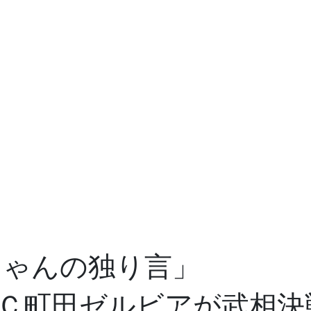
ちゃんの独り言」
Ｃ町田ゼルビアが武相決