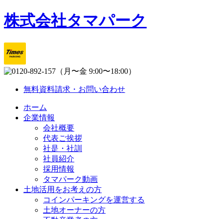
株式会社タマパーク
（月〜金 9:00〜18:00）
無料資料請求・お問い合わせ
ホーム
企業情報
会社概要
代表ご挨拶
社是・社訓
社員紹介
採用情報
タマパーク動画
土地活用をお考えの方
コインパーキングを運営する
土地オーナーの方