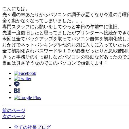
こんにちは。
先々週の末あたりからパソコンの調子が悪くなり今週の月曜
全く動かなくなってしまいました。。。
専門スタッフにお願いをしてやっと本日の午前中に復旧。
先週一度復旧したと思ってましたがプリンターへ接続ができ
今回は全てバックアップを取ってパソコン自体を初期化致し
おかげでネットバンキングや他のお気に入りに入っていたも
全て初期化されパスワードやＩＤが必要だったりと悪戦苦闘
きっと事務所の引っ越しなどパソコンの移動などあったので
当面は良さそうなのでこのパソコンで頑張ります！
前のページ
次のページ
全ての社長ブログ