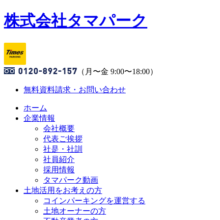
株式会社タマパーク
（月〜金 9:00〜18:00）
無料資料請求・お問い合わせ
ホーム
企業情報
会社概要
代表ご挨拶
社是・社訓
社員紹介
採用情報
タマパーク動画
土地活用をお考えの方
コインパーキングを運営する
土地オーナーの方