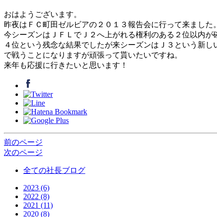
おはようございます。
昨夜はＦＣ町田ゼルビアの２０１３報告会に行って来ました
今シーズンはＪＦＬでＪ２へ上がれる権利のある２位以内が
４位という残念な結果でしたが来シーズンはＪ３という新し
で戦うことになりますが頑張って貰いたいですね。
来年も応援に行きたいと思います！
前のページ
次のページ
全ての社長ブログ
2023 (6)
2022 (8)
2021 (11)
2020 (8)