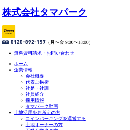
株式会社タマパーク
（月〜金 9:00〜18:00）
無料資料請求・お問い合わせ
ホーム
企業情報
会社概要
代表ご挨拶
社是・社訓
社員紹介
採用情報
タマパーク動画
土地活用をお考えの方
コインパーキングを運営する
土地オーナーの方