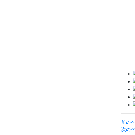
前の
次の