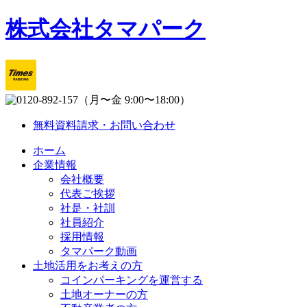
株式会社タマパーク
（月〜金 9:00〜18:00）
無料資料請求・お問い合わせ
ホーム
企業情報
会社概要
代表ご挨拶
社是・社訓
社員紹介
採用情報
タマパーク動画
土地活用をお考えの方
コインパーキングを運営する
土地オーナーの方