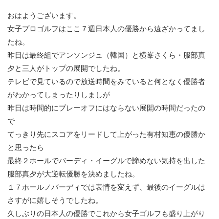
おはようございます。
女子プロゴルフはここ７週日本人の優勝から遠ざかってまし
たね。
昨日は最終組でアンソンジュ（韓国）と横峯さくら・服部真
夕と三人がトップの展開でしたね。
テレビで見ているので放送時間をみていると何となく優勝者
がわかってしまったりしましが
昨日は時間的にプレーオフにはならない展開の時間だったの
で
てっきり先にスコアをリードして上がった有村知恵の優勝か
と思ったら
最終２ホールでバーディ・イーグルで諦めない気持を出した
服部真夕が大逆転優勝を決めましたね。
１７ホールノバーディでは表情を変えず、最後のイーグルは
さすがに嬉しそうでしたね。
久しぶりの日本人の優勝でこれから女子ゴルフも盛り上がり