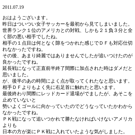
2011.07.19
おはようございます。
昨日はついつい女子サッカーを最初から見てしまいました。
世界ランク１位のアメリカとの対戦、しかも２１負３分と全
く部の悪い相手でしたね。
相手の１点目は何となく隙をつかれた感じでＤＦも対応仕切
れなかったですね。
その後、あまり綺麗ではありませんでしたが追いつけたのが
良かったですね。
延長戦になって正直前半終了間際に加点された時はダメだと
思いました。
が、後半のあの時間によく点が取ってくれたなと思います。
相手ＤＦよりもよく先に右足首に触れたと思います。
最後終わり間際にレッドカード退場がでましたが、あそこを
止めていないと
勢いよくゴールに向かっていたのでどうなっていたかわから
なかったですね。
ＰＫ戦になって追いつかれて勝たなければいけないアメリカ
よりも
日本の方が楽にＰＫ戦に入れていたような気がしました。