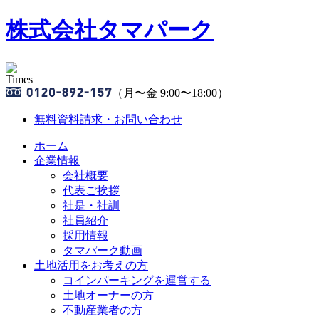
株式会社タマパーク
（月〜金 9:00〜18:00）
無料資料請求・お問い合わせ
ホーム
企業情報
会社概要
代表ご挨拶
社是・社訓
社員紹介
採用情報
タマパーク動画
土地活用をお考えの方
コインパーキングを運営する
土地オーナーの方
不動産業者の方