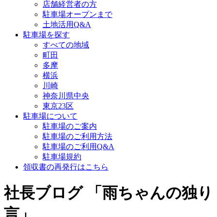
店舗経営者の方
駐車場オープンまで
土地活用Q&A
駐車場を探す
すべての地域
町田
多摩
横浜
川崎
神奈川県中央
東京23区
駐車場について
駐車場のご案内
駐車場のご利用方法
駐車場のご利用Q&A
駐車場規約
領収書の再発行はこちら
社長ブログ 「雨ちゃんの独り
言」