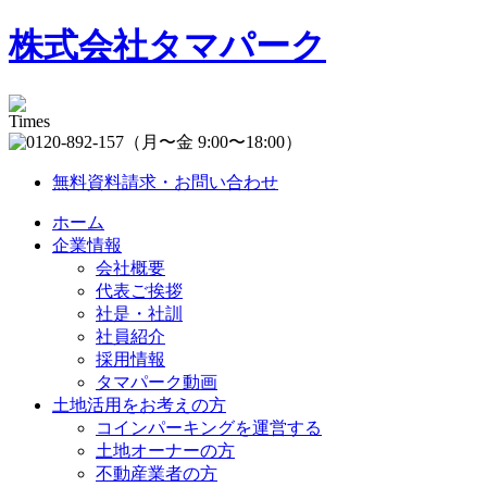
株式会社タマパーク
（月〜金 9:00〜18:00）
無料資料請求・お問い合わせ
ホーム
企業情報
会社概要
代表ご挨拶
社是・社訓
社員紹介
採用情報
タマパーク動画
土地活用をお考えの方
コインパーキングを運営する
土地オーナーの方
不動産業者の方