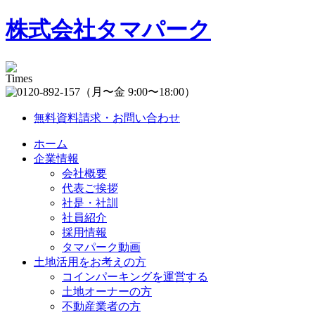
株式会社タマパーク
（月〜金 9:00〜18:00）
無料資料請求・お問い合わせ
ホーム
企業情報
会社概要
代表ご挨拶
社是・社訓
社員紹介
採用情報
タマパーク動画
土地活用をお考えの方
コインパーキングを運営する
土地オーナーの方
不動産業者の方