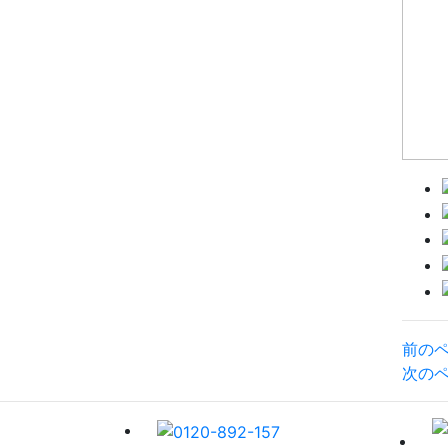
前の
次の